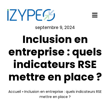
Passer
au
contenu
Toggl
Navig
septembre 9, 2024
Notre solution logicielle
Inclusion en
Vos besoins
entreprise : quels
indicateurs RSE
Nos clients
mettre en place ?
Izypeo
Blog
Accueil
»
Inclusion en entreprise : quels indicateurs RSE
mettre en place ?
Demander une démo