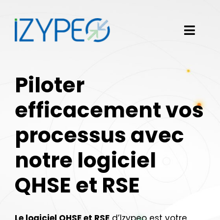
Passer
au
contenu
Toggl
Navig
Notre solution logicielle
Piloter
Vos besoins
efficacement vos
Nos clients
processus avec
Izypeo
notre logiciel
Blog
QHSE et RSE
Demander une démo
Le logiciel QHSE et RSE
d’Izypeo est votre