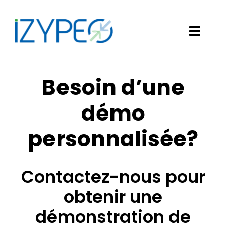
Passer
au
contenu
Toggl
Navig
Notre solution logicielle
Besoin d’une
Vos besoins
démo
Nos clients
personnalisée?
Izypeo
Contactez-nous pour
Blog
obtenir une
Demander une démo
démonstration de