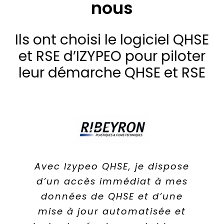
nous
Ils ont choisi le logiciel QHSE
et RSE d’IZYPEO pour piloter
leur démarche QHSE et RSE
En digitalisant la solution Diag
La bonne volonté ne suffit pas
Avec Izypeo QHSE, je dispose
d’un accès immédiat à mes
Eco-Flux avec IZYPEO, nous
pour mener à bien une
politique RSE efficace. Il faut
données de QHSE et d’une
avons bénéficié de plus
être structuré et équipé pour
d’efficacité dans nos tâches
mise à jour automatisée et