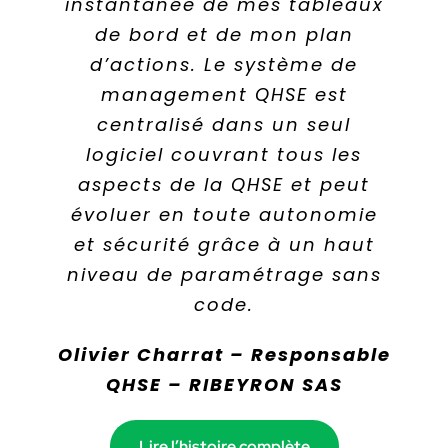
être performant et s’améliorer
instantanée de mes tableaux
et de plus de fiabilité et de
en permanence. Avec IZYPEO®,
traçabilité sur nos données. A
de bord et de mon plan
nous disposons d’un outil
d’actions. Le système de
terme, nous pourrons
pour structurer les données,
contrôler plus facilement la
management QHSE est
les partager et piloter nos
centralisé dans un seul
cohérence des projets,
réduire les tâches manuelles
plans d’actions RSE au fil de
logiciel couvrant tous les
aspects de la QHSE et peut
et optimiser la gestion des
l’eau.
plans d’actions et le pilotage
évoluer en toute autonomie
Malika Youssoufine –
des délais et de la qualité du
et sécurité grâce à un haut
Directrice RH, RSE &
niveau de paramétrage sans
dispositif.
Communication – Lafarge
code.
Hélène Quillien – Cheffe de
Holcim Maroc
Olivier Charrat – Responsable
projet Diag’Action Climat –
QHSE – RIBEYRON SAS
Direction de
Lire l’histoire complète
l’Accompagnement
Lire l’histoire complète