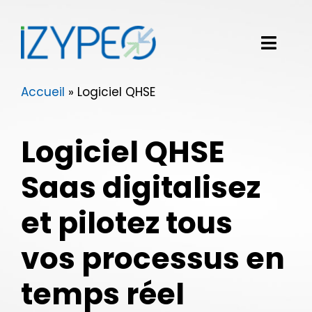
Passer
au
contenu
Toggl
Navig
Accueil
»
Logiciel QHSE
Notre solution logicielle
Vos besoins
Logiciel QHSE
Nos clients
Saas digitalisez
Izypeo
et p
ilotez tous
vos processus en
Blog
temps réel
Demander une démo