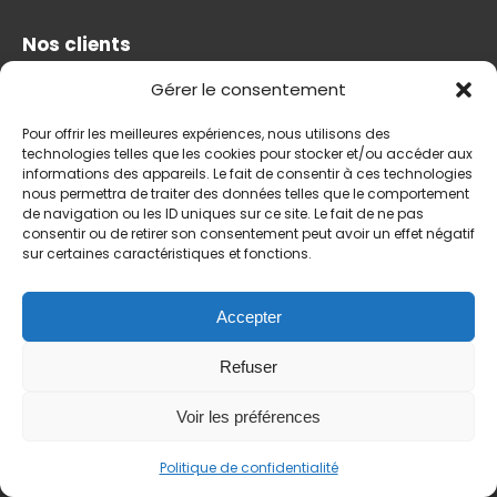
Nos clients
Gérer le consentement
QSE
Pour offrir les meilleures expériences, nous utilisons des
RSE
technologies telles que les cookies pour stocker et/ou accéder aux
informations des appareils. Le fait de consentir à ces technologies
nous permettra de traiter des données telles que le comportement
Izypeo
de navigation ou les ID uniques sur ce site. Le fait de ne pas
consentir ou de retirer son consentement peut avoir un effet négatif
sur certaines caractéristiques et fonctions.
A propos
Nous choisir
Accepter
Nos services
Refuser
Voir les préférences
Abonnez-vous
Politique de confidentialité