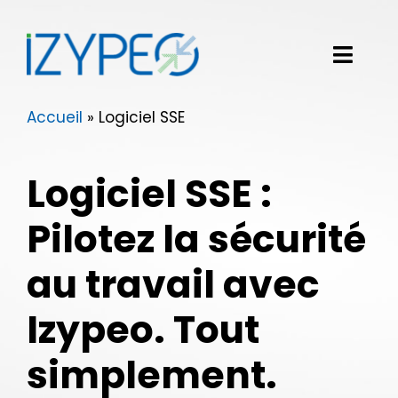
Passer
au
contenu
Toggl
Navig
Accueil
»
Logiciel SSE
Notre solution logicielle
Vos besoins
Logiciel SSE :
Nos clients
Pilotez la sécurité
Izypeo
au travail avec
Izypeo. Tout
Blog
simplement.
Demander une démo