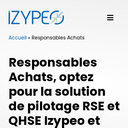
Passer
au
contenu
Toggl
Navig
Accueil
»
Responsables Achats
Notre solution logicielle
Vos besoins
Responsables
Nos clients
Achats, optez
Izypeo
pour la solution
de pilotage RSE et
Blog
QHSE Izypeo et
Demander une démo