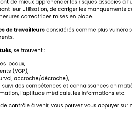
ont de mieux appréhender les risques associés à l’
ssant leur utilisation, de corriger les manquements 
 mesures correctrices mises en place.
s de travailleurs
considérés comme plus vulnérables 
ments.
ctués
, se trouvent :
les locaux,
ments (VGP),
urvol, accroche/décroche),
 le suivi des compétences et connaissances en mati
ormation, l’aptitude médicale, les informations etc.
de contrôle à venir, vous pouvez vous appuyer sur 