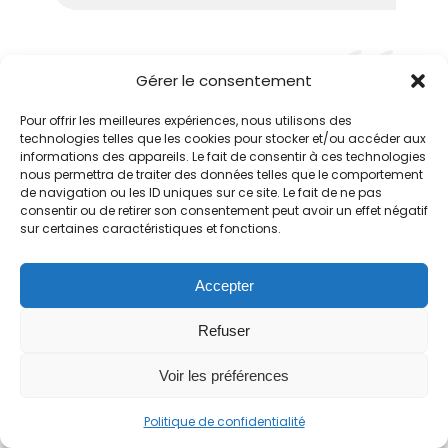
Gérer le consentement
Pour offrir les meilleures expériences, nous utilisons des
La digitalisation du Diag Eco-Flux a un
technologies telles que les cookies pour stocker et/ou accéder aux
impact direct sur les équipes qui
informations des appareils. Le fait de consentir à ces technologies
pilotent le Diag Eco-Flux chez Bpifrance.
nous permettra de traiter des données telles que le comportement
de navigation ou les ID uniques sur ce site. Le fait de ne pas
Elles vont gagner en efficacité dans le
consentir ou de retirer son consentement peut avoir un effet négatif
suivi et le contrôle des livrables et de la
sur certaines caractéristiques et fonctions.
qualité de l’accompagnement auprès
des entreprises grâce à
Accepter
l’automatisation des processus. Cette
solution nous permettra rapidement de
Refuser
mieux piloter les délais et les métriques
et contrôler l’avancement des projets
Voir les préférences
sur un planning mis à jour
Politique de confidentialité
automatiquement. Notre travail est en