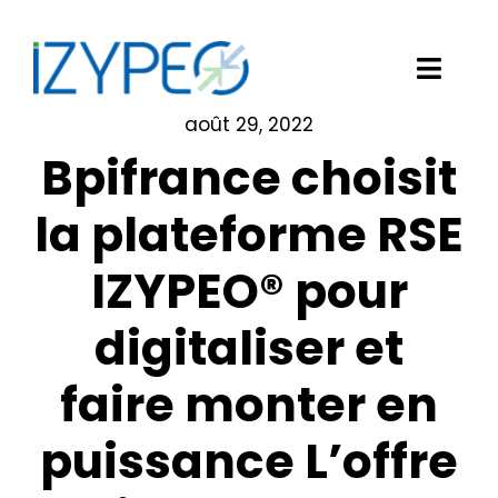
Passer
au
contenu
Toggl
Navig
août 29, 2022
Notre solution logicielle
Bpifrance choisit
Vos besoins
la plateforme RSE
IZYPEO® pour
Nos clients
digitaliser et
Izypeo
faire monter en
Blog
puissance L’offre
Demander une démo