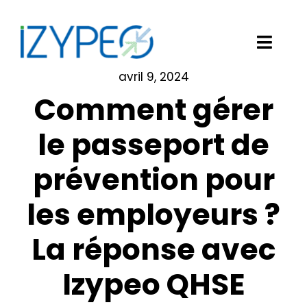
Passer
au
contenu
Toggl
Navig
avril 9, 2024
Notre solution logicielle
Comment gérer
Vos besoins
le passeport de
prévention pour
Nos clients
les employeurs ?
Izypeo
La réponse avec
Blog
Izypeo QHSE
Demander une démo