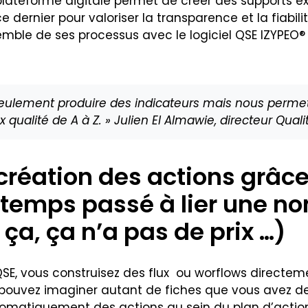
 plateforme digitale permet de créer des supports ex
ernier pour valoriser la transparence et la fiabili
ensemble de ses processus avec le logiciel QSE IZYPEO
 seulement produire des indicateurs mais nous permet
qualité de A à Z. » Julien El Almawie, directeur Quali
création des actions grâce
e temps passé à lier une n
ça, ça n’a pas de prix …)
SE, vous construisez des flux ou worflows directeme
pouvez imaginer autant de fiches que vous avez de f
tomatiquement des actions au sein du plan d’action