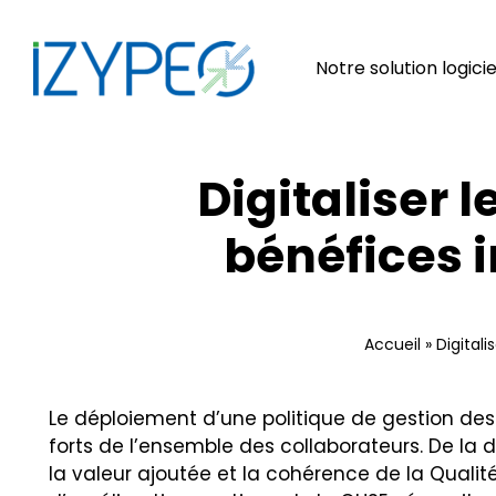
Passer
au
contenu
Notre solution logicie
Digitaliser 
bénéfices 
Accueil
»
Digital
Le déploiement d’une politique de gestion des
forts de l’ensemble des collaborateurs. De la d
la valeur ajoutée et la cohérence de la Qualité