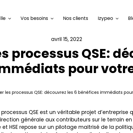
lle
Vos besoins
Nos clients
Izypeo
Bl
avril 15, 2022
les processus QSE: dé
immédiats pour vot
iser les processus QSE: découvrez les 6 bénéfices immédiats po
 processus QSE est un véritable projet d’entreprise
irection générale aux contributeurs sur le terrain en
 et HSE repose sur un pilotage maitrisé de la politiq