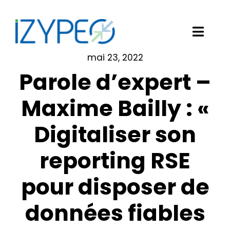
Passer
au
contenu
Toggl
Navig
mai 23, 2022
Notre solution logicielle
Parole d’expert –
Vos besoins
Maxime Bailly : «
Digitaliser son
Nos clients
reporting RSE
Izypeo
pour disposer de
Blog
données fiables
Demander une démo