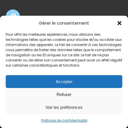
Gérer le consentement
ADRESSE
Pour offrir les meilleures expériences, nous utilisons des
2405 route des Dolines
technologies telles que les cookies pour stocker et/ou accéder aux
informations des appareils. Le fait de consentir à ces technologies
CS10065
nous permettra de traiter des données telles que le comportement
06560 Valbonne Sophia-Antipolis
de navigation ou les ID uniques sur ce site. Le fait de ne pas
consentir ou de retirer son consentement peut avoir un effet négatif
sur certaines caractéristiques et fonctions.
Accepter
Refuser
Voir les préférences
Politique de confidentialité