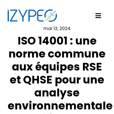
Passer
au
contenu
Toggl
Navig
mai 13, 2024
Notre solution logicielle
ISO 14001 : une
Vos besoins
norme commune
aux équipes RSE
Nos clients
et QHSE pour une
Izypeo
analyse
Blog
environnementale
Demander une démo