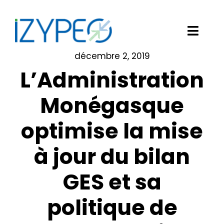
Passer
au
contenu
Toggl
Navig
décembre 2, 2019
Notre solution logicielle
L’Administration
Vos besoins
Monégasque
optimise la mise
Nos clients
à jour du bilan
Izypeo
GES et sa
Blog
politique de
Demander une démo