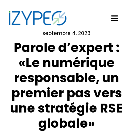
Passer
au
contenu
Toggl
Navig
septembre 4, 2023
Notre solution logicielle
Parole d’expert :
Vos besoins
«Le numérique
responsable, un
Nos clients
premier pas vers
Izypeo
une stratégie RSE
Blog
globale»
Demander une démo