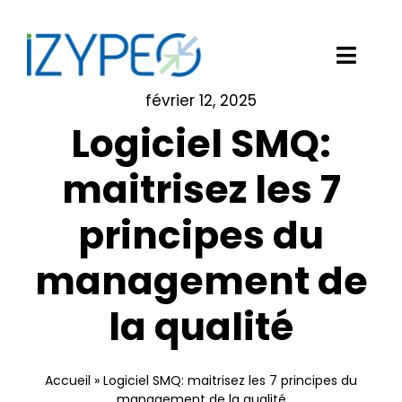
Passer
au
contenu
Toggl
Navig
février 12, 2025
Notre solution logicielle
Logiciel SMQ:
Vos besoins
maitrisez les 7
principes du
Nos clients
management de
Izypeo
la qualité
Blog
Demander une démo
Accueil
»
Logiciel SMQ: maitrisez les 7 principes du
management de la qualité