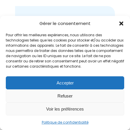
« IZYPEO est un outil très
Gérer le consentement
structurant qui nous a permis
de nous affranchir de la
Pour offrir les meilleures expériences, nous utilisons des
collecte de données et de
technologies telles que les cookies pour stocker et/ou accéder aux
informations des appareils. Le fait de consentir à ces technologies
disposer d’un véritable vecteur
nous permettra de traiter des données telles que le comportement
de changement et
de navigation ou les ID uniques sur ce site. Le fait de ne pas
d’amélioration continue. Nous
consentir ou de retirer son consentement peut avoir un effet négatif
sur certaines caractéristiques et fonctions.
avons automatisé nos flux
Qualité. Ils sont tous tracés et
intégrés de A à Z dans l’outil. »
Accepter
Julien El Almawie, directeur
Refuser
Qualité du groupe Allios
Voir les préférences
Lire l’histoire de Julien
Politique de confidentialité