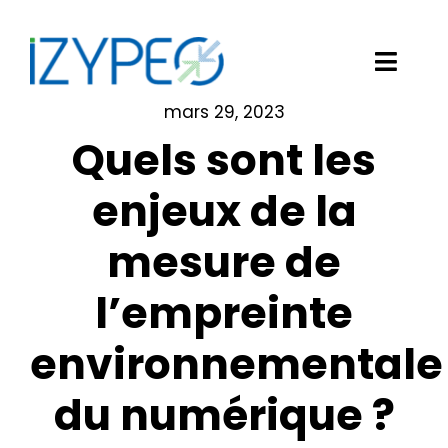
Passer
au
contenu
Toggl
Navig
mars 29, 2023
Notre solution logicielle
Quels sont les
Vos besoins
enjeux de la
mesure de
Nos clients
l’empreinte
Izypeo
environnementale
Blog
du numérique ?
Demander une démo