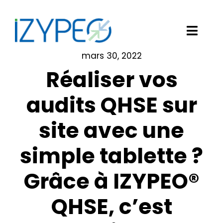
Passer
au
contenu
Toggl
Navig
mars 30, 2022
Notre solution logicielle
Réaliser vos
Vos besoins
audits QHSE sur
site avec une
Nos clients
simple tablette ?
Izypeo
Grâce à IZYPEO®
Blog
QHSE, c’est
Demander une démo