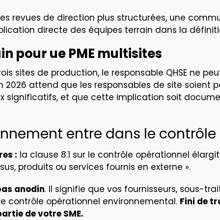
des revues de direction plus structurées, une commun
ication directe des équipes terrain dans la définiti
in pour ue PME multisites
s sites de production, le responsable QHSE ne peut 
 2026 attend que les responsables de site soient 
significatifs, et que cette implication soit docum
onnement entre dans le contrôle
es :
la clause 8.1 sur le contrôle opérationnel élarg
sus, produits ou services fournis en externe ».
pas anodin
. Il signifie que vos fournisseurs, sous-tr
re contrôle opérationnel environnemental.
Fini de t
partie de votre SME.