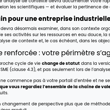
 analyse de contexte devra documenter votre rappo
lon les scientifiques — et évaluer la pertinence de 
in pour une entreprise industriell
e devra désormais examiner, dans son contexte org
 ses activités sur les ressources en eau douce, la sa
alyse de contexte et, le cas échéant, dans les obje
e renforcée : votre périmètre s’a
pproche cycle de vie
change de statut
dans la versio
 SME (clause 4.3), et pas seulement lors de l’anal
l ne commence pas à votre portail d’entrée et ne s
que vous regardiez l’ensemble de la chaîne de val
its.
n changement de perspective plus que de méthode.