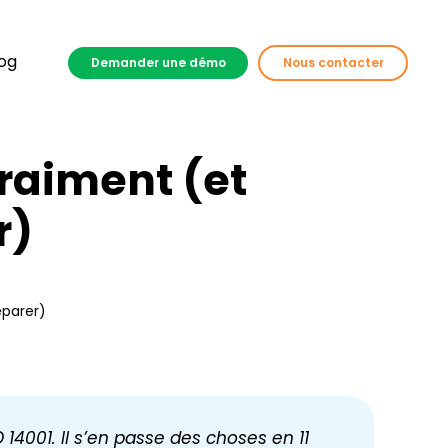
og
Demander une démo
Nous contacter
vraiment (et
r)
éparer)
14001. Il s’en passe des choses en 11