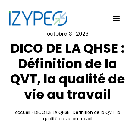
Passer
au
contenu
Toggl
Navig
octobre 31, 2023
Notre solution logicielle
DICO DE LA QHSE :
Vos besoins
Définition de la
QVT, la qualité de
Nos clients
vie au travail
Izypeo
Blog
Accueil
»
DICO DE LA QHSE : Définition de la QVT, la
qualité de vie au travail
Demander une démo