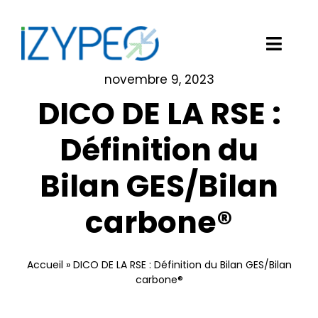
Passer
au
contenu
Toggl
Navig
novembre 9, 2023
Notre solution logicielle
DICO DE LA RSE :
Vos besoins
Définition du
Bilan GES/Bilan
Nos clients
carbone®
Izypeo
Blog
Accueil
»
DICO DE LA RSE : Définition du Bilan GES/Bilan
carbone®
Demander une démo