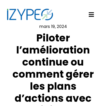
Passer
au
contenu
Toggl
Navig
mars 19, 2024
Notre solution logicielle
Piloter
Vos besoins
l’amélioration
continue ou
Nos clients
comment gérer
Izypeo
les plans
Blog
d’actions avec
Demander une démo