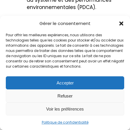
du système et des performances
environnementales (PDCA).
Pour être conforme à ISO 14001, votre
Gérer le consentement
analyse environnementale doit donc :
Pour offrir les meilleures expériences, nous utilisons des
couvrir l’ensemble des activités et
technologies telles que les cookies pour stocker et/ou accéder aux
informations des appareils. Le fait de consentir à ces technologies
situations pertinentes,
nous permettra de traiter des données telles que le comportement
identifier et hiérarchiser les
de navigation ou les ID uniques sur ce site. Le fait de ne pas
aspects significatifs,
consentir ou de retirer son consentement peut avoir un effet négatif
sur certaines caractéristiques et fonctions.
intégrer les exigences légales
(Code de l’environnement, ICPE,
CSRD),
Accepter
et déboucher sur des objectifs et
Refuser
actions suivis dans le temps.
Voir les préférences
Politique de confidentialité