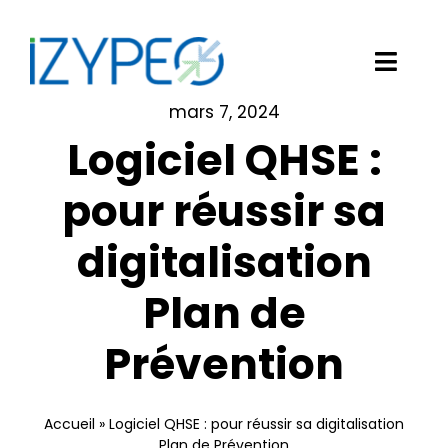
Passer
au
contenu
Toggl
Navig
mars 7, 2024
Notre solution logicielle
Logiciel QHSE :
Vos besoins
pour réussir sa
digitalisation
Nos clients
Plan de
Izypeo
Prévention
Blog
Demander une démo
Accueil
»
Logiciel QHSE : pour réussir sa digitalisation
Plan de Prévention